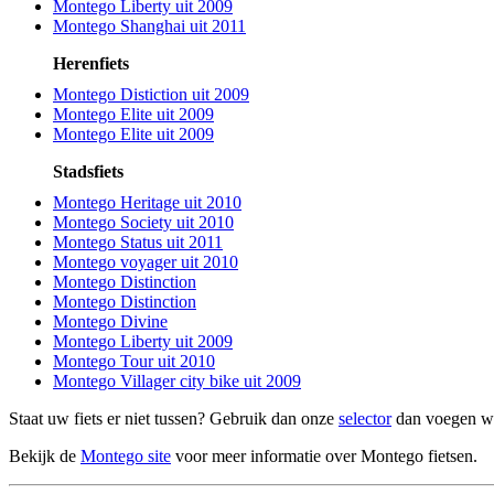
Montego Liberty uit 2009
Montego Shanghai uit 2011
Herenfiets
Montego Distiction uit 2009
Montego Elite uit 2009
Montego Elite uit 2009
Stadsfiets
Montego Heritage uit 2010
Montego Society uit 2010
Montego Status uit 2011
Montego voyager uit 2010
Montego Distinction
Montego Distinction
Montego Divine
Montego Liberty uit 2009
Montego Tour uit 2010
Montego Villager city bike uit 2009
Staat uw fiets er niet tussen? Gebruik dan onze
selector
dan voegen we 
Bekijk de
Montego site
voor meer informatie over Montego fietsen.