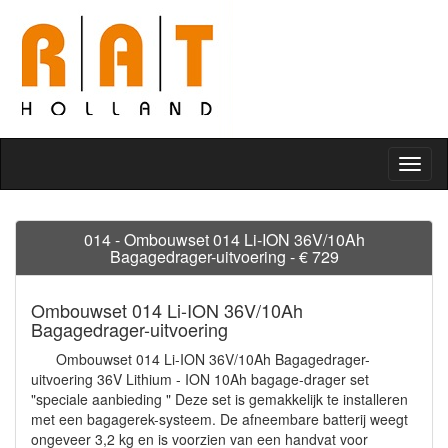
Toggl
naviga
014 - Ombouwset 014 Li-ION 36V/10Ah
Bagagedrager-uitvoering - € 729
Ombouwset 014 Li-ION 36V/10Ah
Bagagedrager-uitvoering
Ombouwset 014 Li-ION 36V/10Ah Bagagedrager-
uitvoering 36V Lithium - ION 10Ah bagage-drager set
"speciale aanbieding " Deze set is gemakkelijk te installeren
met een bagagerek-systeem. De afneembare batterij weegt
ongeveer 3,2 kg en is voorzien van een handvat voor