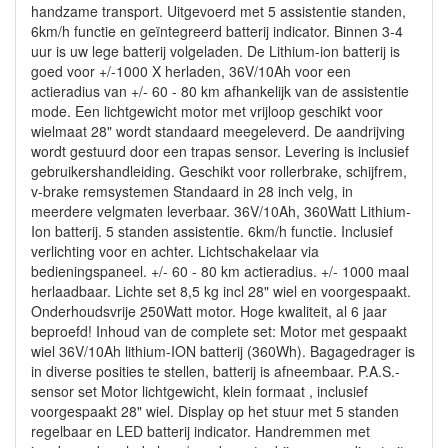
handzame transport. Uitgevoerd met 5 assistentie standen,
6km/h functie en geïntegreerd batterij indicator. Binnen 3-4
uur is uw lege batterij volgeladen. De Lithium-ion batterij is
goed voor +/-1000 X herladen, 36V/10Ah voor een
actieradius van +/- 60 - 80 km afhankelijk van de assistentie
mode. Een lichtgewicht motor met vrijloop geschikt voor
wielmaat 28" wordt standaard meegeleverd. De aandrijving
wordt gestuurd door een trapas sensor. Levering is inclusief
gebruikershandleiding. Geschikt voor rollerbrake, schijfrem,
v-brake remsystemen Standaard in 28 inch velg, in
meerdere velgmaten leverbaar. 36V/10Ah, 360Watt Lithium-
Ion batterij. 5 standen assistentie. 6km/h functie. Inclusief
verlichting voor en achter. Lichtschakelaar via
bedieningspaneel. +/- 60 - 80 km actieradius. +/- 1000 maal
herlaadbaar. Lichte set 8,5 kg incl 28" wiel en voorgespaakt.
Onderhoudsvrije 250Watt motor. Hoge kwaliteit, al 6 jaar
beproefd! Inhoud van de complete set: Motor met gespaakt
wiel 36V/10Ah lithium-ION batterij (360Wh). Bagagedrager is
in diverse posities te stellen, batterij is afneembaar. P.A.S.-
sensor set Motor lichtgewicht, klein formaat , inclusief
voorgespaakt 28" wiel. Display op het stuur met 5 standen
regelbaar en LED batterij indicator. Handremmen met