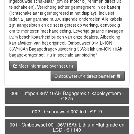
ingebouwde schakelaar (om de motor bij remmen direct uit
te schakelen). Verlichting achter geïntegreerd in de batterij
(lichtschakelaar is geïntegreerd in het display). Inclusief
lader. 2 jaar garantie m.u.v. slijtende onderdelen Alle kabels
zijn aangesloten en de set is getest op werking, eenvoudig
om te monteren met handleiding. Levertijd gaarne navragen
i.v.m beschikbaarheid bij een van onze dealers. Afbeelding
kan afwijken van het origineel. Ombouwset 014 Li-ION
36V/10Ah Bagagedrager-uitvoering 36Volt lithium-ION 10Ah
bagage-drager set "nu in speciale aanbieding"
Meer informatie over set 014
Ombouwset 014 direct bestellen
005 - Lifepo4 36V 10AH Bagagerek 1-kabelsysteem -
€ 875
002 - Ombouwset 002 lcd - € 919
001 - Ombouwset 001 36V18Ah Lithium Highgrade en
LCD - € 1149