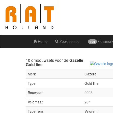
Home
Zoek een set
Fietsmer
106
10 ombouwsets voor de
Gazelle
Gold line
Merk
Gazelle
Type
Gold line
Bouwjaar
2008
Velgmaat
28''
Type rem
Velgrem