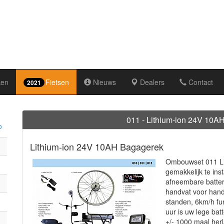
ken
Fietsen
Nieuws
Dealers
Contact
2021
011 - Lithium-ion 24V 10A
Lithium-ion 24V 10AH Bagagerek
Ombouwset 011 Li
gemakkelijk te in
afneembare batter
handvat voor hand
standen, 6km/h fun
uur is uw lege batt
+/- 1000 maal her