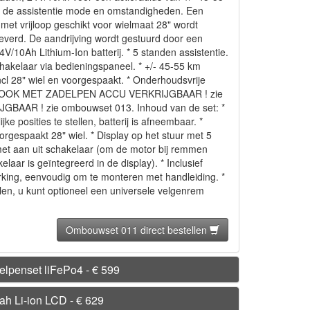
n de assistentie mode en omstandigheden. Een
 met vrijloop geschikt voor wielmaat 28" wordt
verd. De aandrijving wordt gestuurd door een
4V/10Ah Lithium-Ion batterij. * 5 standen assistentie.
tschakelaar via bedieningspaneel. * +/- 45-55 km
incl 28" wiel en voorgespaakt. * Onderhoudsvrije
ET OP: OOK MET ZADELPEN ACCU VERKRIJGBAAR ! zie
BAAR ! zie ombouwset 013. Inhoud van de set: *
jke posities te stellen, batterij is afneembaar. *
voorgespaakt 28" wiel. * Display op het stuur met 5
met aan uit schakelaar (om de motor bij remmen
kelaar is geïntegreerd in de display). * Inclusief
werking, eenvoudig om te monteren met handleiding. *
llen, u kunt optioneel een universele velgenrem
Ombouwset 011 direct bestellen
elpenset liFePo4 - € 599
h Li-ion LCD - € 629