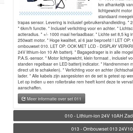
km afhankelijk va
lichtgewicht motor
standaard meegele
trapas sensor. Levering is inclusief gebruikershandleiding. * 2
* 6km/h functie. * Inclusief verlichting voor en achter. * Lich
actieradius. * +/- 1000 maal herlaadbaar. * Lichte set 8,5 kg 
250watt motor. * Hoge kwaliteit, al 6 jaar beproefd ! L
ombouwset 010. LET OP: OOK MET LCD - DISPLAY VERKRIJG
24V lithium-Ion 10 Ah batterij. * Bagagedrager is in alle mogeli
P.A.S.-sensor. * Motor lichtgewicht, klein formaat , inclusief 
standen regelbaar en LED batterij indicator. * Handremmen 
direct uit te schakelen). * Verlichting voor en achter (lichtscha
lader. * Alle kabels zijn aangesloten en de set is getest op 
Let op indien u een rollerbrake rem heeft komt deze te verva
aanschaffen.
Meer informatie over set 011
010 - Lithium-ion 24V 10AH Zad
013 - Ombouwset 013 24V10a